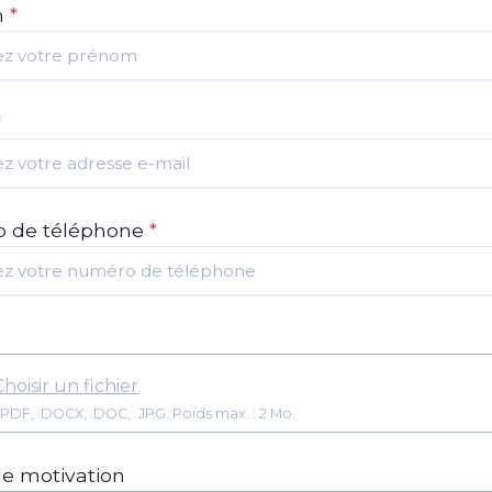
m
*
*
 de téléphone
*
Choisir un fichier
Format: .PDF, .DOCX, .DOC, .JPG. Poids max. : 2 Mo.
de motivation