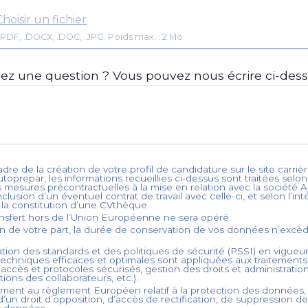
Choisir un fichier
Format: .PDF, .DOCX, .DOC, .JPG. Poids max. : 2 Mo.
ez une question ? Vous pouvez nous écrire ci-dess
dre de la création de votre profil de candidature sur le site carrièr
utoprepar
, les informations recueillies ci-dessus sont traitées selo
s mesures précontractuelles à la mise en relation avec la société
A
nclusion d’un éventuel contrat de travail avec celle-ci, et selon l’int
à la constitution d’une CVthèque.
nsfert hors de l’Union Européenne ne sera opéré.
on de votre part, la durée de conservation de vos données n’exc
tion des standards et des politiques de sécurité (PSSI) en vigueur
echniques efficaces et optimales sont appliquées aux traitement
accès et protocoles sécurisés, gestion des droits et administration
ations des collaborateurs, etc.).
ent au règlement Européen relatif à la protection des données,
’un droit d’opposition, d’accès de rectification, de suppression d