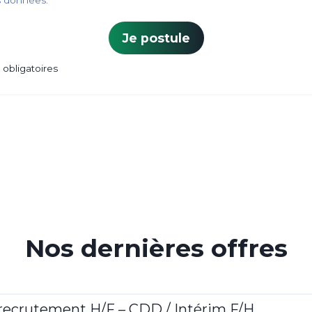
s données.
Je postule
obligatoires
Nos dernières offres
 recrutement H/F – CDD / Intérim F/H