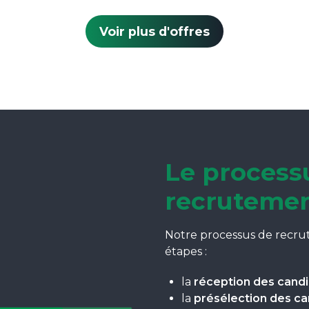
Voir plus d'offres
Le process
recruteme
Notre processus de recru
étapes :
la
réception des cand
la
présélection des c