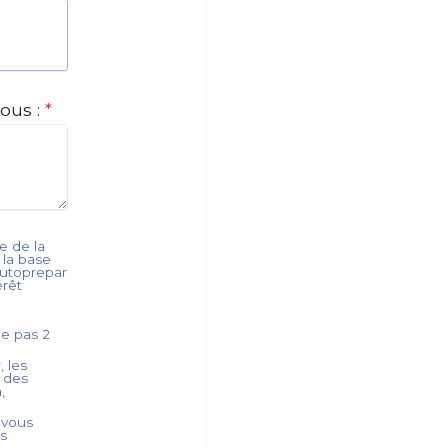
ous :
*
e de la
n la base
utoprepar
érêt
ède pas
2
, les
s des
,
 vous
es