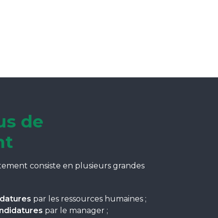
us de
nt
tement consiste en plusieurs grandes
idatures
par les ressources humaines ;
andidatures
par le manager ;