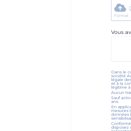
Vous av
Dans le ca
société
A
légale de
et à la co
légitime 
Aucun tra
Sauf acti
ans.
En applica
mesures t
données (
sensibilis
Conformém
disposez d