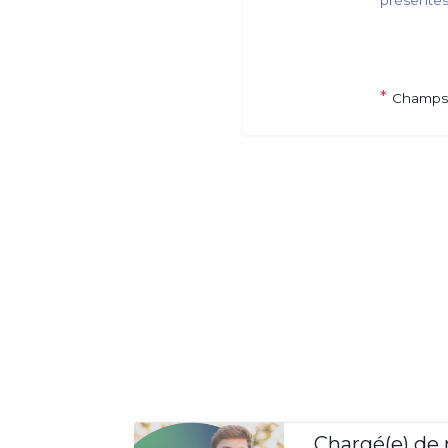
présente
*
Champs 
Chargé(e) de