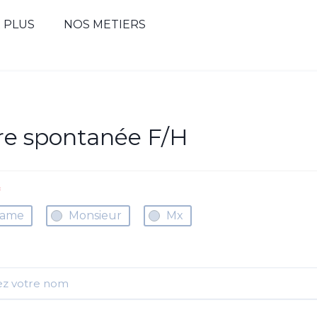
R PLUS
NOS METIERS
re spontanée F/H
*
ame
Monsieur
Mx