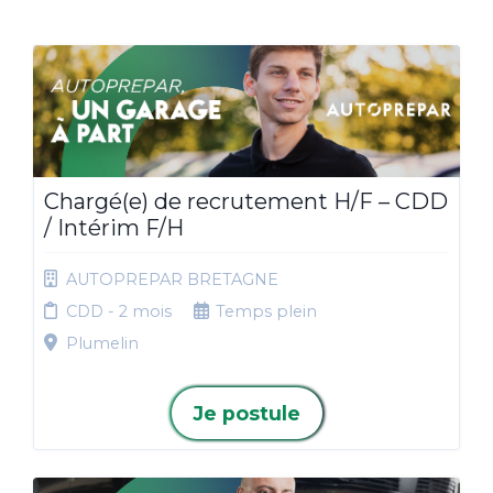
Chargé(e) de recrutement H/F – CDD
/ Intérim F/H
AUTOPREPAR BRETAGNE
CDD - 2 mois
Temps plein
Plumelin
Je postule