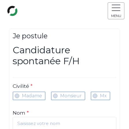
MENU
Je postule
Candidature
spontanée F/H
Civilité
*
Madame
Monsieur
Mx
Nom
*