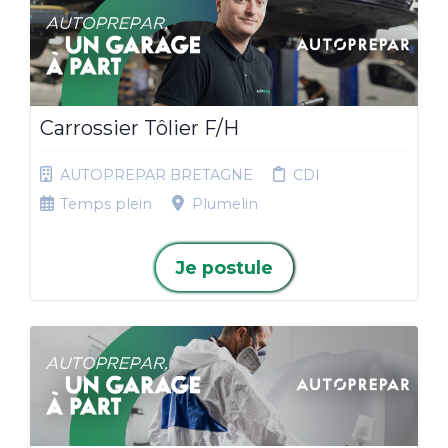
Carrossier Tôlier F/H
AUTOPREPAR BRETAGNE
CDI
Temps plein
Plumelin
Je postule