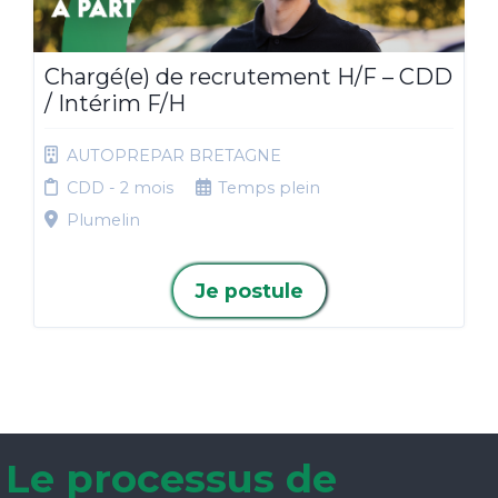
Chargé(e) de recrutement H/F – CDD
/ Intérim F/H
AUTOPREPAR BRETAGNE
CDD - 2 mois
Temps plein
Plumelin
Je postule
Le processus de